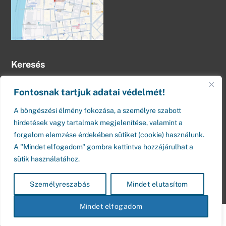
Keresés
Fontosnak tartjuk adatai védelmét!
A böngészési élmény fokozása, a személyre szabott
hirdetések vagy tartalmak megjelenítése, valamint a
forgalom elemzése érdekében sütiket (cookie) használunk.
A "Mindet elfogadom" gombra kattintva hozzájárulhat a
©
Budapesti Divatiskola - Alapítva: 1985
2026
sütik használatához.
// Powered by
BusinessPro
Személyreszabás
Mindet elutasítom
Mindet elfogadom