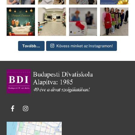
Tovább...
Kövess minket az Instagramon!
Back
To
Top
Facebook
Instagram