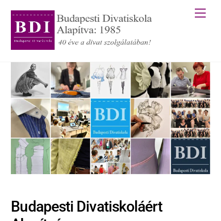
Skip
Men
to
content
Budapesti Divatiskoláért