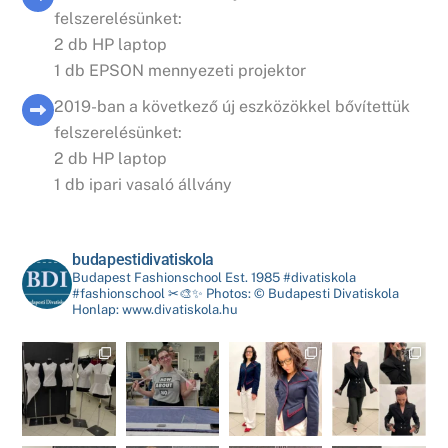
felszerelésünket:
2 db HP laptop
1 db EPSON mennyezeti projektor
2019-ban a következő új eszközökkel bővítettük
felszerelésünket:
2 db HP laptop
1 db ipari vasaló állvány
budapestidivatiskola
Budapest Fashionschool
Est. 1985
#divatiskola
#fashionschool
✂🎨✨
Photos: ©️ Budapesti Divatiskola
Honlap: www.divatiskola.hu