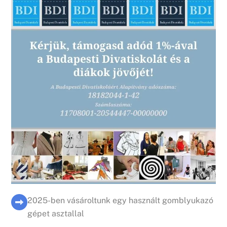
2025-ben vásároltunk egy használt gomblyukazó
gépet asztallal